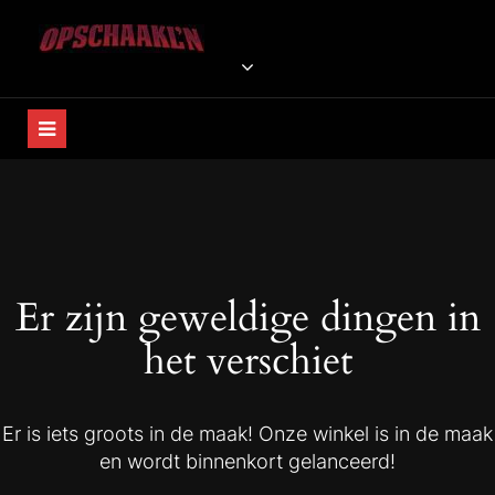
Skip
to
OPSCHAAKL'N WEBSHOP
Home Is Where The Høkers Bunt!
content
Er zijn geweldige dingen in
het verschiet
Er is iets groots in de maak! Onze winkel is in de maak
en wordt binnenkort gelanceerd!