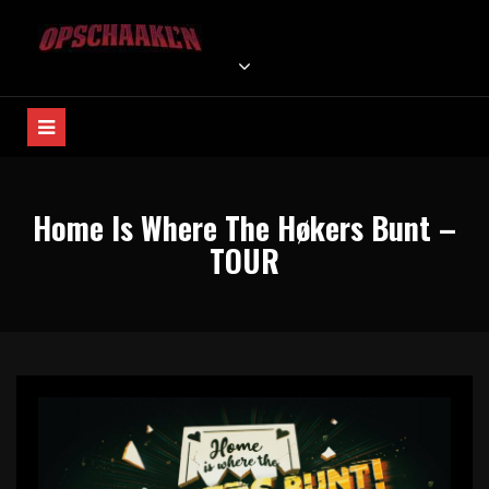
Skip
to
OPSCHAAKL'N WEBSHOP
Home Is Where The Høkers Bunt!
content
Home Is Where The Høkers Bunt –
TOUR