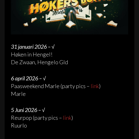
31 januari 2026
– √
Høken in Hengel!
De Zwaan, Hengelo Gld
6 april 2026
– √
Paasweekend Marle (party pics –
link
)
Marle
5 Juni 2026
– √
Reurpop (party pics –
link
)
Ruurlo